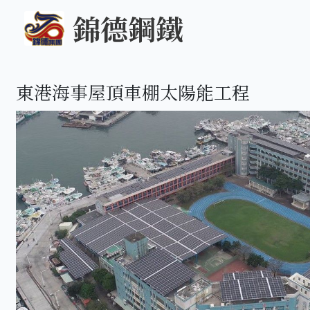
錦德鋼鐵
東港海事屋頂車棚太陽能工程