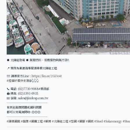
☀️ 太陽能發電 ☀️ 無需燃料、低廢棄物與無污染‼
📍 案例為東港海事屋頂車棚太陽能工程
‼‼ 錦德官方Line :
https://lin.ee/2Gi7e4t
#超值好禮快來領
🤩👆👆👆
📞 電話: (02)7730-9088#業務部
🖨 傳真: (02)3393-0935
📧 信箱: sales@jindesp.com.tw
-----------------------------------
有其他報價問題或鋼料問題
都可以來電詢問呦~😊😊😊
-----------------------------------
#錦德鋼鐵
#盤價
#鋼構工程
#廠房
#太陽能工程
#型鋼
#鋼管
#鋼板
#Steel
#Solarenergy
#Stee