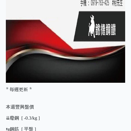
* 每週更新 *
本週豐興盤價
⇊
廢鋼 [ -0.3/kg ]
⇆鋼筋 [ 平盤 ]