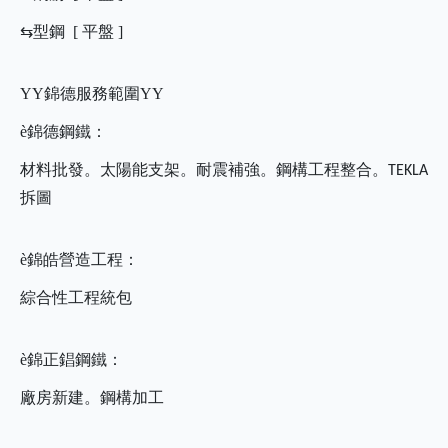
⇆型鋼 [ 平盤 ]
YY
錦德服務範圍
YY
è
錦德鋼鐵：
材料批發。太陽能支架。耐震補強。鋼構工程整合。
TEKLA
拆圖
è
錦皓營造工程：
綜合性工程統包
è
錦正錩鋼鐵：
廠房新建。鋼構加工