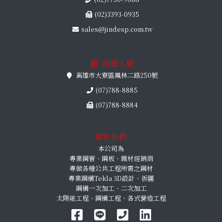
(02)3393-0935
sales@jindesp.com.tw
高雄工廠
高雄市大寮區鳳林二路250號
(07)788-8885
(07)788-8884
關於我們
本公司為
專業鋼管、鋼板、鐵材經銷商
專做各種公共工程所需之鋼材
專業鋼構Tekla 3D設計、拆圖
鋼構一次加工、二次加工
太陽能工程、鋼構工程、各式營造工程