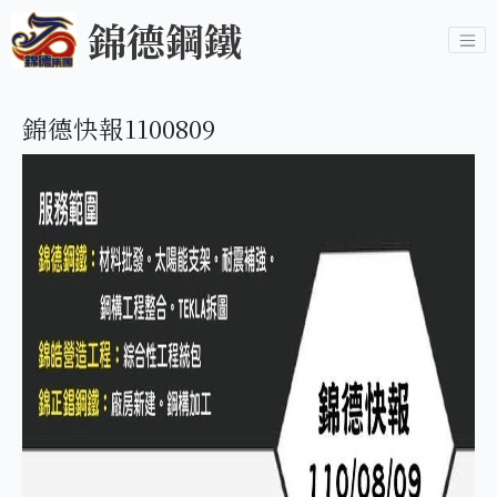
錦德鋼鐵
錦德快報1100809