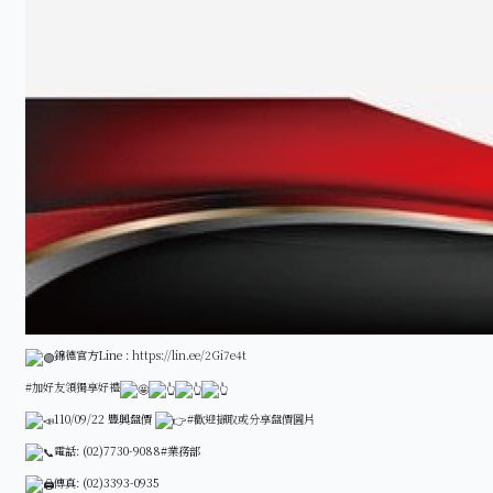
錦德官方Line :
https://lin.ee/2Gi7e4t
#加好友領獨享好禮
110/09/22 豐興盤價
#歡迎擷取或分享盤價圖片
電話: (02)7730-9088#業務部
傳真: (02)3393-0935