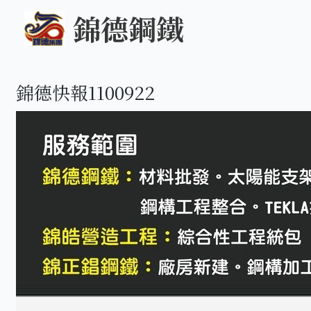
錦德鋼鐵
錦德快報1100922