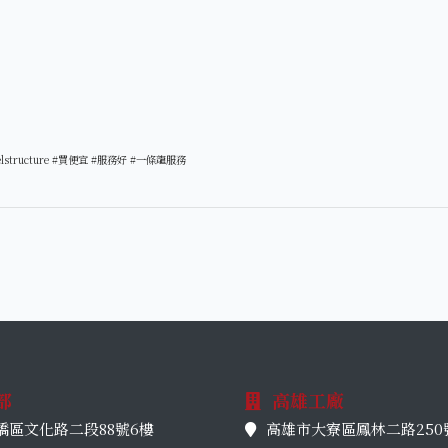
lstructure
#買便宜
#服務好
#一條龍服務
部
高雄工廠
區文化路二段88號6樓
高雄市大寮區鳳林二路250