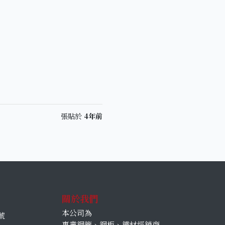
張貼於
4年前
關於我們
本公司為
號
專業鋼管、鋼板、鐵材經銷商