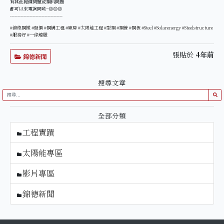
有其他報價問題或鋼料問題
都可以來電詢問呦~😊😊😊
-----------------------------------
#錦德鋼鐵 #盤價 #鋼構工程 #廠房 #太陽能工程 #型鋼 #鋼管 #鋼板 #Steel #Solarenergy #Steelstructure
#服務好 #一條龍服
張貼於
4年前
錦德新聞
搜尋文章
全部分類
工程實蹟
太陽能專區
影片專區
錦德新聞