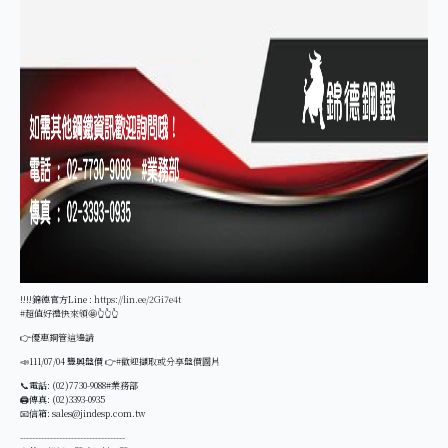
‼‼錦德官方Line :
https://lin.ee/2Gi7e4t
#超值好禮快來領
🤩👆👆👆
👉
優惠鋼管這邊請
📣111/07/04 豐興盤價 👉
#歡迎擷取或分享盤價圖片
📞電話: (02)7730-9088#業務部
🖨傳真: (02)3393-0935
📧信箱: sales@jindesp.com.tw
-----------------------------------