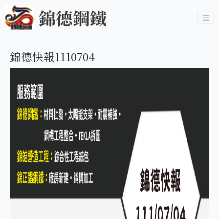
錦德鋼鐵
錦德快報1110704