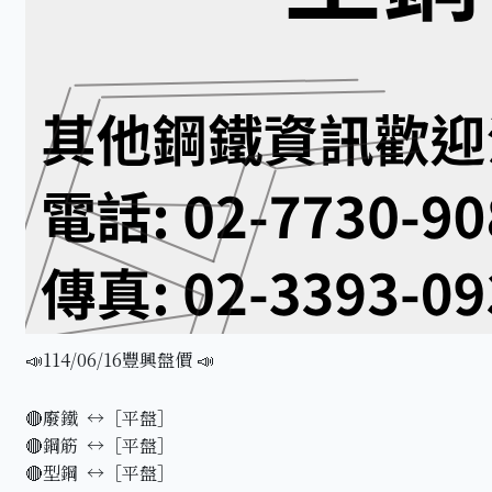
📣114/06/16豐興盤價 📣
🔴廢鐵 ↔️［平盤］
🔴鋼筋 ↔️［平盤］
🔴型鋼 ↔️［平盤］