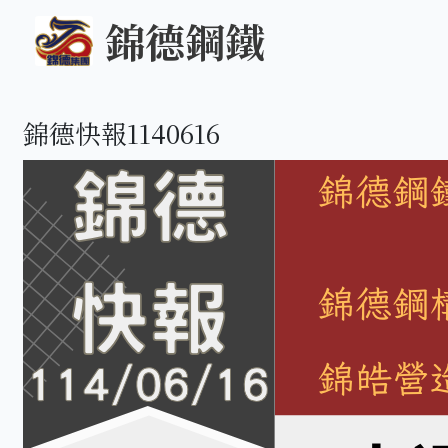
錦德鋼鐵
錦德快報1140616