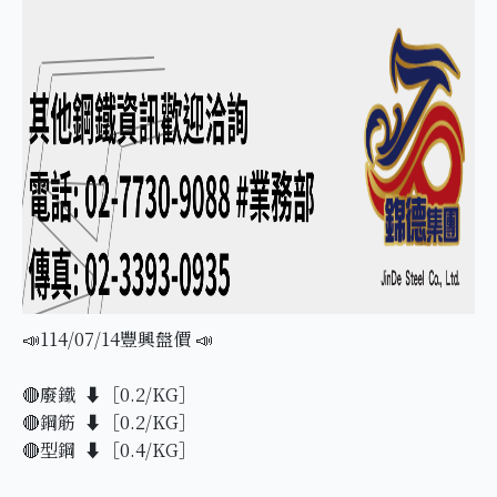
📣114/07/14豐興盤價 📣
🔴廢鐵 ⬇️［0.2/KG］
🔴鋼筋 ⬇️［0.2/KG］
🔴型鋼 ⬇️［0.4/KG］