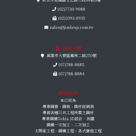
(02)7730-9088
(02)3393-0935
sales@jindesp.com.tw
高雄工廠
高雄市大寮區鳳林二路250號
(07)788-8885
(07)788-8884
關於我們
本公司為
專業鋼管、鋼板、鐵材經銷商
專做各種公共工程所需之鋼材
專業鋼構Tekla 3D設計、拆圖
鋼構一次加工、二次加工
太陽能工程、鋼構工程、各式營造工程