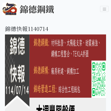
錦德鋼鐵
錦德快報1140714