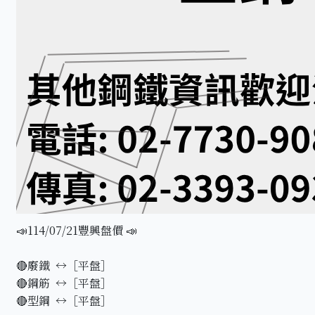
📣114/07/21豐興盤價 📣
🔴廢鐵 ↔️［平盤］
🔴鋼筋 ↔️［平盤］
🔴型鋼 ↔️［平盤］