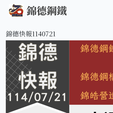
錦德鋼鐵
錦德快報1140721