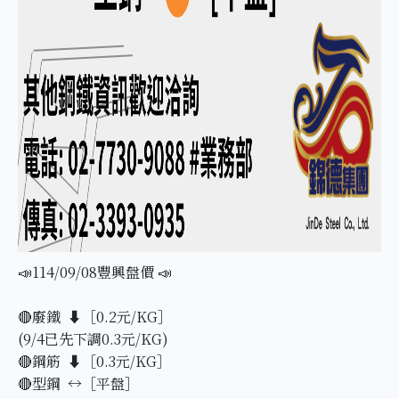
📣114/09/08豐興盤價 📣
🔴廢鐵 ⬇️［0.2元/KG］
(9/4已先下調0.3元/KG)
🔴鋼筋 ⬇️［0.3元/KG］
🔴型鋼 ↔️［平盤］