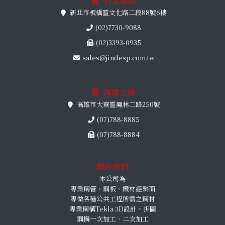
台北總部
新北市板橋區文化路二段88號6樓
(02)7730-9088
(02)3393-0935
sales@jindesp.com.tw
高雄工廠
高雄市大寮區鳳林二路250號
(07)788-8885
(07)788-8884
關於我們
本公司為
專業鋼管、鋼板、鐵材經銷商
專做各種公共工程所需之鋼材
專業鋼構Tekla 3D設計、拆圖
鋼構一次加工、二次加工