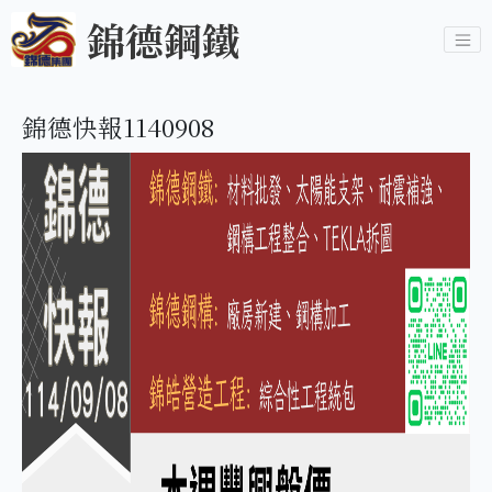
錦德鋼鐵
錦德快報1140908