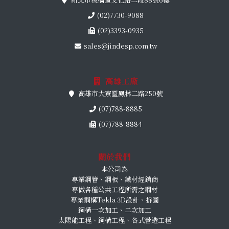
(02)7730-9088
(02)3393-0935
sales@jindesp.com.tw
高雄工廠
高雄市大寮區鳳林二路250號
(07)788-8885
(07)788-8884
關於我們
本公司為
專業鋼管、鋼板、鐵材經銷商
專做各種公共工程所需之鋼材
專業鋼構Tekla 3D設計、拆圖
鋼構一次加工、二次加工
太陽能工程、鋼構工程、各式營造工程