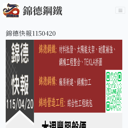
錦德鋼鐵
錦德快報1150420