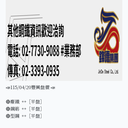
📣115/04/20豐興盤價 📣
🔴廢鐵 ↔️［平盤］
🔴鋼筋 ↔️［平盤］
🔴型鋼 ↔️［平盤］