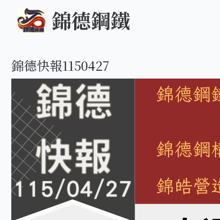
錦德鋼鐵
錦德快報1150427