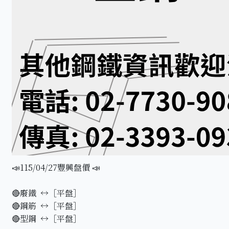
📣115/04/27豐興盤價 📣
🔴廢鐵 ↔️［平盤］
🔴鋼筋 ↔️［平盤］
🔴型鋼 ↔️［平盤］