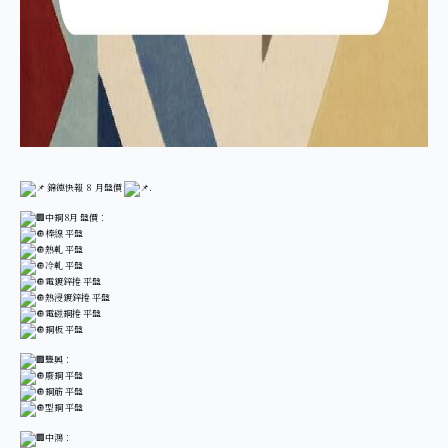
錦德快報 8 月盤價
.
中鋼 8月 盤價：
棒線 平盤
熱軋 平盤
冷軋 平盤
電鍍鋅捲 平盤
熱浸鍍鋅捲 平盤
電磁鋼捲 平盤
鋼板 平盤
豐興：
廢鋼 平盤
鋼筋 平盤
型鋼 平盤
中鴻：