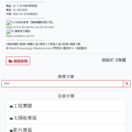
-------------------------------------------
電話 : 02-7730-9088#業務部
傳真 : 02-3393-0935
手機 : 0919-763-425#何先生
-------------------------------------------
FB粉絲專頁「錦德鋼鐵有限公司」
https://www.facebook.com/Jin.de.steel/
錦德官方網站
https://jindesp.com.tw/
--------------------------------------------
#錦德鋼鐵
#盤價
#鋼構工程
#廠房
#太陽能工程
#型鋼
#鋼管
#鋼
板
#Steel
#Solarenergy
#Steelstructure
#買便宜
#服務好
#一條龍服務
張貼於
5年前
錦德新聞
搜尋文章
全部分類
工程實蹟
太陽能專區
影片專區