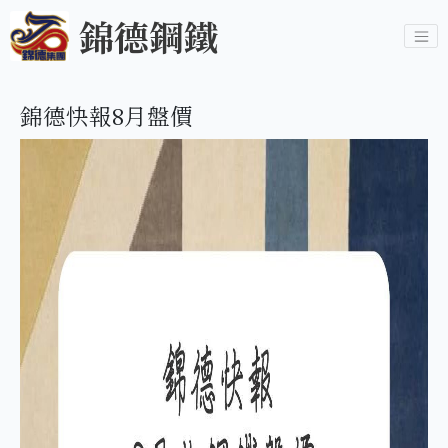
錦德鋼鐵
錦德快報8月盤價