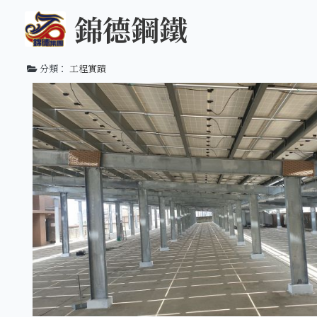
錦德鋼鐵
分類：
工程實蹟