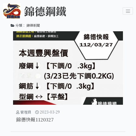
錦德鋼鐵
分類：
錦德新聞
管理員
2023-03-29
錦德快報1120327